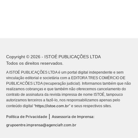
Copyright © 2026 - ISTOÉ PUBLICAÇÕES LTDA
Todos os direitos reservados.
A ISTOÉ PUBLICAÇÕES LTDA é um portal digital independente e sem
vinculação editorial e societária com a EDITORA TRES COMÉRCIO DE
PUBLICACÕES LTDA (recuperação judicial). Informamos também que não
realizamos cobranças e que também não oferecemos cancelamento do
contrato de assinatura da revista impressa de nome ISTOÉ, tampouco
autorizamos terceiros a fazê-lo, nos responsabilizamos apenas pelo
https://istoe.com.br
conteúdo digital “
” e seus respectivos sites.
|
Política de Privacidade
Assessoria de Imprensa:
grupoentre.imprensa@agenciafr.com.br