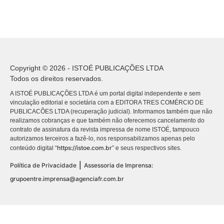
Copyright © 2026 - ISTOÉ PUBLICAÇÕES LTDA
Todos os direitos reservados.
A ISTOÉ PUBLICAÇÕES LTDA é um portal digital independente e sem
vinculação editorial e societária com a EDITORA TRES COMÉRCIO DE
PUBLICACÕES LTDA (recuperação judicial). Informamos também que não
realizamos cobranças e que também não oferecemos cancelamento do
contrato de assinatura da revista impressa de nome ISTOÉ, tampouco
autorizamos terceiros a fazê-lo, nos responsabilizamos apenas pelo
https://istoe.com.br
conteúdo digital “
” e seus respectivos sites.
|
Política de Privacidade
Assessoria de Imprensa:
grupoentre.imprensa@agenciafr.com.br