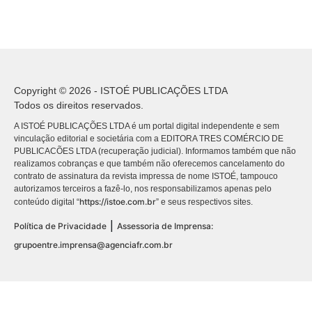
Copyright © 2026 - ISTOÉ PUBLICAÇÕES LTDA
Todos os direitos reservados.
A ISTOÉ PUBLICAÇÕES LTDA é um portal digital independente e sem
vinculação editorial e societária com a EDITORA TRES COMÉRCIO DE
PUBLICACÕES LTDA (recuperação judicial). Informamos também que não
realizamos cobranças e que também não oferecemos cancelamento do
contrato de assinatura da revista impressa de nome ISTOÉ, tampouco
autorizamos terceiros a fazê-lo, nos responsabilizamos apenas pelo
https://istoe.com.br
conteúdo digital “
” e seus respectivos sites.
|
Política de Privacidade
Assessoria de Imprensa:
grupoentre.imprensa@agenciafr.com.br