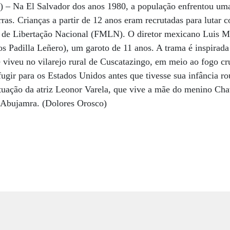
) – Na El Salvador dos anos 1980, a população enfrentou uma
rras. Crianças a partir de 12 anos eram recrutadas para lutar c
 de Libertação Nacional (FMLN). O diretor mexicano Luis Ma
s Padilla Leñero), um garoto de 11 anos. A trama é inspirada 
ue viveu no vilarejo rural de Cuscatazingo, em meio ao fogo cr
fugir para os Estados Unidos antes que tivesse sua infância r
tuação da atriz Leonor Varela, que vive a mãe do menino Chav
é Abujamra. (Dolores Orosco)