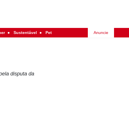
her
Sustentável
Pet
Anuncie
pela disputa da