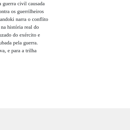
 guerra civil causada
ontra os guerrilheiros
ndoki narra o conflito
na história real do
uzado do exército e
oubada pela guerra.
a, e para a trilha