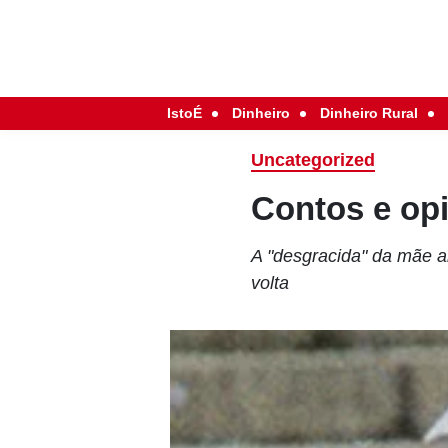
IstoÉ
Dinheiro
Dinheiro Rural
Uncategorized
Contos e opi
A "desgracida" da mãe a
volta