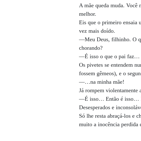
A mãe queda muda. Você n
melhor.
Eis que o primeiro ensaia
vez mais doído.
—Meu Deus, filhinho. O qu
chorando?
—É isso o que o pai faz…
Os pivetes se entendem nu
fossem gêmeos), e o segun
—…na minha mãe!
Já rompem violentamente a
—É isso… Então é isso… 
Desesperados e inconsoláv
Só lhe resta abraçá-los e c
muito a inocência perdida 