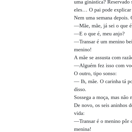
uma ginástica? Reservado s
eles… O pai pode explicar
Nem uma semana depois. O
—Mãe, mãe, já sei o que é 
—E o que é, meu anjo?
—Transar é um menino beij
menino!
A mãe se assusta com razã
—Alguém fez isso com vo
O outro, tipo sonso:
— Ih, mãe. O carinha tá po
disso.
Sossega a moça, mas não 
De novo, os seis aninhos d
vida:
—Transar é o menino pôr o
menina!