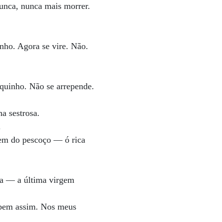
nunca, nunca mais morrer.
inho. Agora se vire. Não.
.
uinho. Não se arrepende.
a sestrosa.
.
em do pescoço — ó rica
ua — a última virgem
bem assim. Nos meus