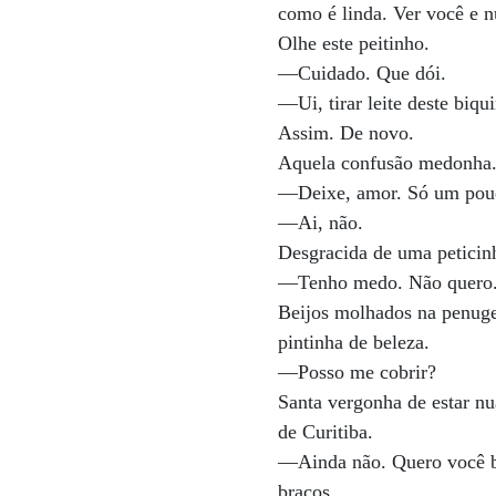
como é linda. Ver você e 
Olhe este peitinho.
—Cuidado. Que dói.
—Ui, tirar leite deste biqu
Assim. De novo.
Aquela confusão medonha
—Deixe, amor. Só um pouq
—Ai, não.
Desgracida de uma peticinh
—Tenho medo. Não quero
Beijos molhados na penug
pintinha de beleza.
—Posso me cobrir?
Santa vergonha de estar n
de Curitiba.
—Ainda não. Quero você 
braços.