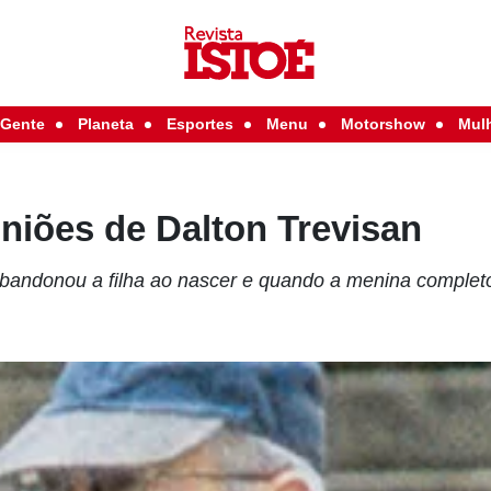
Gente
Planeta
Esportes
Menu
Motorshow
Mul
niões de Dalton Trevisan
bandonou a filha ao nascer e quando a menina complet