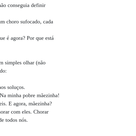
ão conseguia definir
 um choro sufocado, cada
e é agora? Por que está
m simples olhar (não
do:
os soluços.
Na minha pobre mãezinha!
eis. E agora, mãezinha?
horar com eles. Chorar
de todos nós.