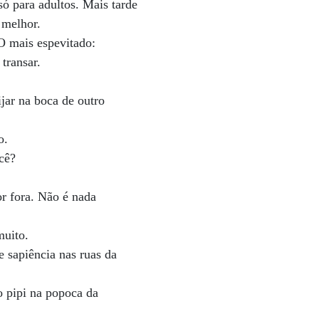
ó para adultos. Mais tarde
 melhor.
 mais espevitado:
transar.
ar na boca de outro
o.
cê?
r fora. Não é nada
muito.
e sapiência nas ruas da
 pipi na popoca da