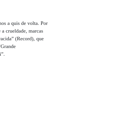
os a quis de volta. Por
 a crueldade, marcas
racida” (Record), que
 “Grande
i”.