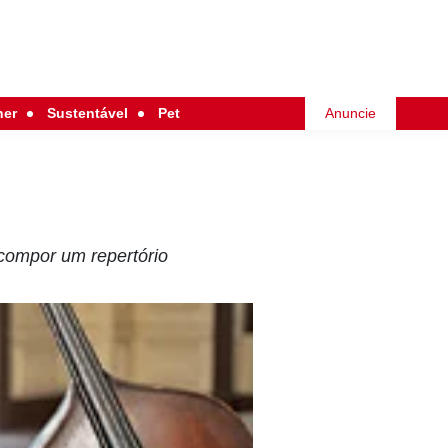
her
Sustentável
Pet
Anuncie
 compor um repertório