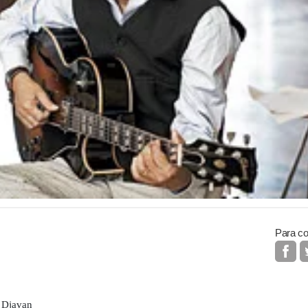
Para co
 Djavan