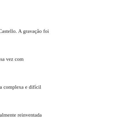
astello. A gravação foi
ssa vez com
 complexa e difícil
talmente reinventada