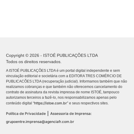
Copyright © 2026 - ISTOÉ PUBLICAÇÕES LTDA
Todos os direitos reservados.
A ISTOÉ PUBLICAÇÕES LTDA é um portal digital independente e sem
vinculação editorial e societária com a EDITORA TRES COMÉRCIO DE
PUBLICACÕES LTDA (recuperação judicial). Informamos também que não
realizamos cobranças e que também não oferecemos cancelamento do
contrato de assinatura da revista impressa de nome ISTOÉ, tampouco
autorizamos terceiros a fazê-lo, nos responsabilizamos apenas pelo
https://istoe.com.br
conteúdo digital “
” e seus respectivos sites.
|
Política de Privacidade
Assessoria de Imprensa:
grupoentre.imprensa@agenciafr.com.br