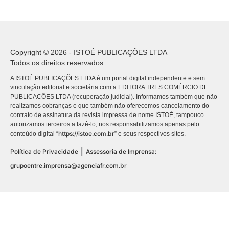
Copyright © 2026 - ISTOÉ PUBLICAÇÕES LTDA
Todos os direitos reservados.
A ISTOÉ PUBLICAÇÕES LTDA é um portal digital independente e sem
vinculação editorial e societária com a EDITORA TRES COMÉRCIO DE
PUBLICACÕES LTDA (recuperação judicial). Informamos também que não
realizamos cobranças e que também não oferecemos cancelamento do
contrato de assinatura da revista impressa de nome ISTOÉ, tampouco
autorizamos terceiros a fazê-lo, nos responsabilizamos apenas pelo
https://istoe.com.br
conteúdo digital “
” e seus respectivos sites.
|
Política de Privacidade
Assessoria de Imprensa:
grupoentre.imprensa@agenciafr.com.br