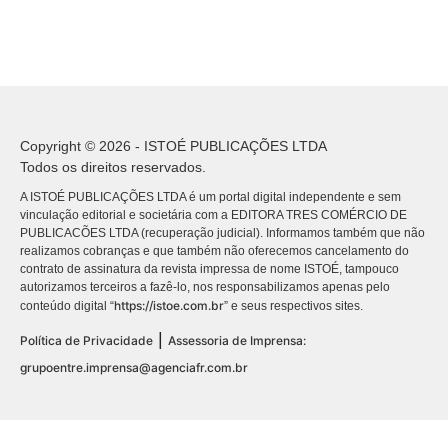
Copyright © 2026 - ISTOÉ PUBLICAÇÕES LTDA
Todos os direitos reservados.
A ISTOÉ PUBLICAÇÕES LTDA é um portal digital independente e sem
vinculação editorial e societária com a EDITORA TRES COMÉRCIO DE
PUBLICACÕES LTDA (recuperação judicial). Informamos também que não
realizamos cobranças e que também não oferecemos cancelamento do
contrato de assinatura da revista impressa de nome ISTOÉ, tampouco
autorizamos terceiros a fazê-lo, nos responsabilizamos apenas pelo
https://istoe.com.br
conteúdo digital “
” e seus respectivos sites.
|
Política de Privacidade
Assessoria de Imprensa:
grupoentre.imprensa@agenciafr.com.br