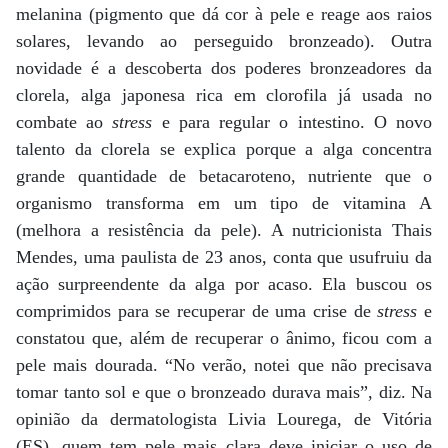
melanina (pigmento que dá cor à pele e reage aos raios
solares, levando ao perseguido bronzeado). Outra
novidade é a descoberta dos poderes bronzeadores da
clorela, alga japonesa rica em clorofila já usada no
combate ao
stress
e para regular o intestino. O novo
talento da clorela se explica porque a alga concentra
grande quantidade de betacaroteno, nutriente que o
organismo transforma em um tipo de vitamina A
(melhora a resistência da pele). A nutricionista Thais
Mendes, uma paulista de 23 anos, conta que usufruiu da
ação surpreendente da alga por acaso. Ela buscou os
comprimidos para se recuperar de uma crise de
stress
e
constatou que, além de recuperar o ânimo, ficou com a
pele mais dourada. “No verão, notei que não precisava
tomar tanto sol e que o bronzeado durava mais”, diz. Na
opinião da dermatologista Livia Lourega, de Vitória
(ES), quem tem pele mais clara deve iniciar o uso de