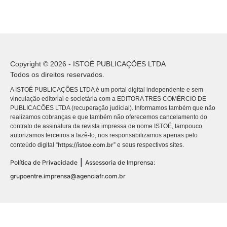
Copyright © 2026 - ISTOÉ PUBLICAÇÕES LTDA
Todos os direitos reservados.
A ISTOÉ PUBLICAÇÕES LTDA é um portal digital independente e sem
vinculação editorial e societária com a EDITORA TRES COMÉRCIO DE
PUBLICACÕES LTDA (recuperação judicial). Informamos também que não
realizamos cobranças e que também não oferecemos cancelamento do
contrato de assinatura da revista impressa de nome ISTOÉ, tampouco
autorizamos terceiros a fazê-lo, nos responsabilizamos apenas pelo
https://istoe.com.br
conteúdo digital “
” e seus respectivos sites.
|
Política de Privacidade
Assessoria de Imprensa:
grupoentre.imprensa@agenciafr.com.br