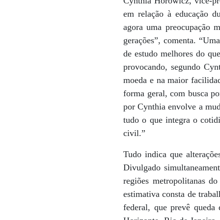
Cynthia Horowicz, vice-p
em relação à educação du
agora uma preocupação mu
gerações”, comenta. “Uma
de estudo melhores do que
provocando, segundo Cynt
moeda e na maior facilidad
forma geral, com busca po
por Cynthia envolve a muda
tudo o que integra o cotid
civil.”
Tudo indica que alteraçõe
Divulgado simultaneamente
regiões metropolitanas d
estimativa consta de traba
federal, que prevê queda 