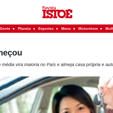
Gente
Planeta
Esportes
Menu
Motorshow
Mul
meçou
e média vira maioria no País e almeja casa própria e au