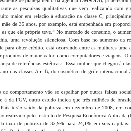
residente de planejamento da agência DM9DDB, já detectou
rante as pesquisas qualitativas que vem realizando com g
ito maior em relação à educação na classe C, principalm
 mãe de 35 anos, por exemplo, está empenhada em proporcio
 as que ela própria teve.” No mercado de consumo, o aumen
hia, uma revolução silenciosa. Com base no aumento da ren
e para obter crédito, está ocorrendo entre as mulheres uma 
r produtos de maior valor, como computadores e viagens. Ou
nça de referências estéticas: “Essa mulher que chegou à cla
iano das classes A e B, do cosmético de grife internacional 
s de comportamento vão se espalhar por outras faixas soci
 à da FGV, outro estudo indica que três milhões de brasilei
o País terão saído da pobreza em dezembro de 2008, em 
lho realizado pelo Instituto de Pesquisa Econômica Aplicada 
da taxa de pobreza de 32,9% para 24,1% em seis capitais: 