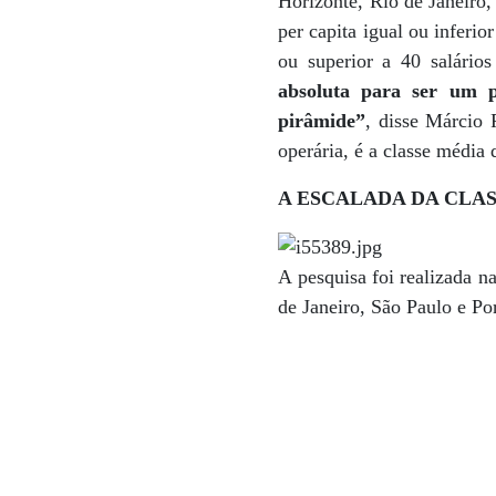
Horizonte, Rio de Janeiro
per capita igual ou inferi
ou superior a 40 salário
absoluta para ser um p
pirâmide”
, disse Márcio 
operária, é a classe média
A ESCALADA DA CLA
A pesquisa foi realizada n
de Janeiro, São Paulo e Po