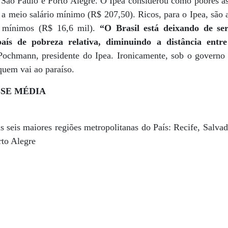
, São Paulo e Porto Alegre. O Ipea considerou como pobres a
or a meio salário mínimo (R$ 207,50). Ricos, para o Ipea, são
s mínimos (R$ 16,6 mil).
“O Brasil está deixando de se
aís de pobreza relativa, diminuindo a distância entr
Pochmann, presidente do Ipea. Ironicamente, sob o governo
 quem vai ao paraíso.
SSE MÉDIA
as seis maiores regiões metropolitanas do País: Recife, Salva
rto Alegre