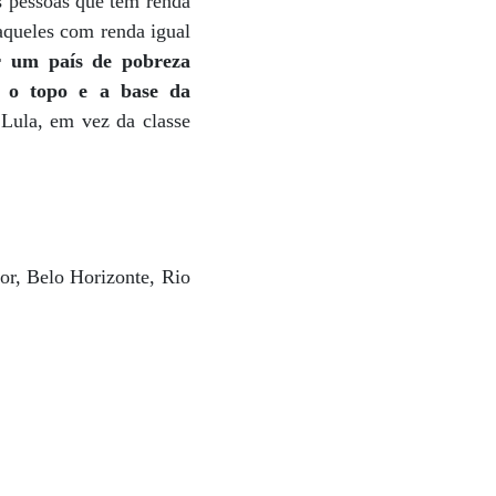
s pessoas que têm renda
 aqueles com renda igual
r um país de pobreza
e o topo e a base da
 Lula, em vez da classe
dor, Belo Horizonte, Rio