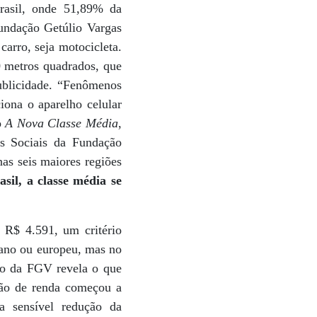
rasil, onde 51,89% da
undação Getúlio Vargas
carro, seja motocicleta.
0 metros quadrados, que
Publicidade. “Fenômenos
iona o aparelho celular
o
A Nova Classe Média
,
as Sociais da Fundação
as seis maiores regiões
sil, a classe média se
 R$ 4.591, um critério
icano ou europeu, mas no
do da FGV revela o que
ição de renda começou a
a sensível redução da