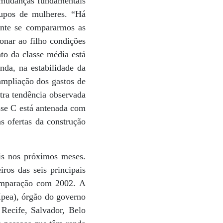
 mudanças fundamentais
rupos de mulheres. “Há
ente se compararmos as
nar ao filho condições
to da classe média está
da, na estabilidade da
ampliação dos gastos de
tra tendência observada
sse C está antenada com
às ofertas da construção
ais nos próximos meses.
ros das seis principais
comparação com 2002. A
(Ipea), órgão do governo
Recife, Salvador, Belo