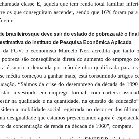
chamada classe E, aquela que tem renda total familiar infe
re os que conseguiram ascender, sendo que 16% foram para 
 elite.
e brasileirosque deve sair do estado de pobreza até o fin
estimativa do Instituto de Pesquisa Econômica Aplicada
a da FGV, o economista Marcelo Neri acredita que tanto o
 pobreza são conseqüência direta do aumento do emprego co
ora é suprir a demanda por mão-de-obra qualificada para os
asse média começou a ganhar mais, está consumindo artigos
ducação. “Saímos da crise do desemprego da década de 1990
estão investindo em emprego formal, com carteira assina
vestir na qualidade e na quantidade, na questão da educação”
idera a mobilidade social registrada no decorrer dos último
na desigualdade que estamos presenciando agora é espetacul
to da concentração de renda na década de 1960”, compara.