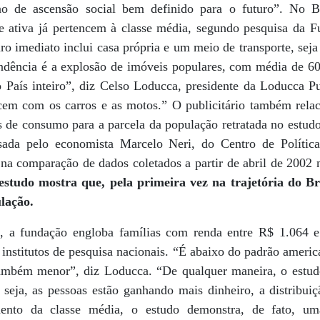
o de ascensão social bem definido para o futuro”. No B
 ativa já pertencem à classe média, segundo pesquisa da F
ro imediato inclui casa própria e um meio de transporte, seja 
ndência é a explosão de imóveis populares, com média de 6
o País inteiro”, diz Celso Loducca, presidente da Loducca 
cem com os carros e as motos.” O publicitário também relac
is de consumo para a parcela da população retratada no estud
ada pelo economista Marcelo Neri, do Centro de Polític
a comparação de dados coletados a partir de abril de 2002 n
studo mostra que, pela primeira vez na trajetória do Bra
lação.
a, a fundação engloba famílias com renda entre R$ 1.064 e
s institutos de pesquisa nacionais. “É abaixo do padrão amer
 também menor”, diz Loducca. “De qualquer maneira, o estu
 seja, as pessoas estão ganhando mais dinheiro, a distribu
nto da classe média, o estudo demonstra, de fato, um