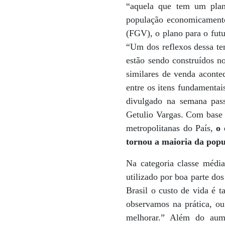
“aquela que tem um plan
população economicamente
(FGV), o plano para o futu
“Um dos reflexos dessa te
estão sendo construídos n
similares de venda aconte
entre os itens fundamenta
divulgado na semana pass
Getulio Vargas. Com base n
metropolitanas do País,
o e
tornou a maioria da popu
Na categoria classe médi
utilizado por boa parte do
Brasil o custo de vida é
observamos na prática, ou
melhorar.” Além do aume