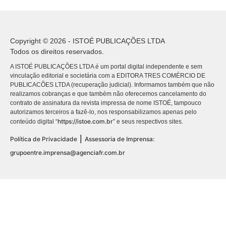
Copyright © 2026 - ISTOÉ PUBLICAÇÕES LTDA
Todos os direitos reservados.
A ISTOÉ PUBLICAÇÕES LTDA é um portal digital independente e sem
vinculação editorial e societária com a EDITORA TRES COMÉRCIO DE
PUBLICACÕES LTDA (recuperação judicial). Informamos também que não
realizamos cobranças e que também não oferecemos cancelamento do
contrato de assinatura da revista impressa de nome ISTOÉ, tampouco
autorizamos terceiros a fazê-lo, nos responsabilizamos apenas pelo
https://istoe.com.br
conteúdo digital “
” e seus respectivos sites.
|
Política de Privacidade
Assessoria de Imprensa:
grupoentre.imprensa@agenciafr.com.br