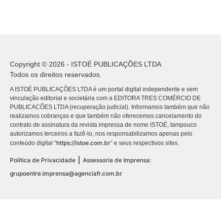
Copyright © 2026 - ISTOÉ PUBLICAÇÕES LTDA
Todos os direitos reservados.
A ISTOÉ PUBLICAÇÕES LTDA é um portal digital independente e sem
vinculação editorial e societária com a EDITORA TRES COMÉRCIO DE
PUBLICACÕES LTDA (recuperação judicial). Informamos também que não
realizamos cobranças e que também não oferecemos cancelamento do
contrato de assinatura da revista impressa de nome ISTOÉ, tampouco
autorizamos terceiros a fazê-lo, nos responsabilizamos apenas pelo
https://istoe.com.br
conteúdo digital “
” e seus respectivos sites.
|
Política de Privacidade
Assessoria de Imprensa:
grupoentre.imprensa@agenciafr.com.br