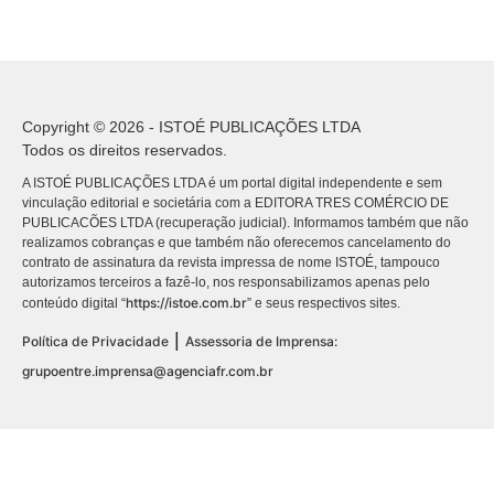
Copyright © 2026 - ISTOÉ PUBLICAÇÕES LTDA
Todos os direitos reservados.
A ISTOÉ PUBLICAÇÕES LTDA é um portal digital independente e sem
vinculação editorial e societária com a EDITORA TRES COMÉRCIO DE
PUBLICACÕES LTDA (recuperação judicial). Informamos também que não
realizamos cobranças e que também não oferecemos cancelamento do
contrato de assinatura da revista impressa de nome ISTOÉ, tampouco
autorizamos terceiros a fazê-lo, nos responsabilizamos apenas pelo
https://istoe.com.br
conteúdo digital “
” e seus respectivos sites.
|
Política de Privacidade
Assessoria de Imprensa:
grupoentre.imprensa@agenciafr.com.br