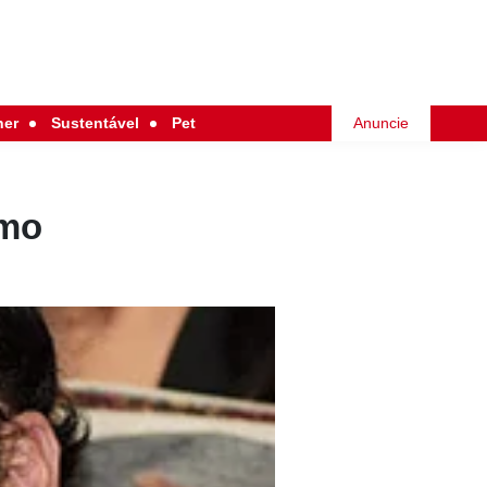
her
Sustentável
Pet
Anuncie
omo