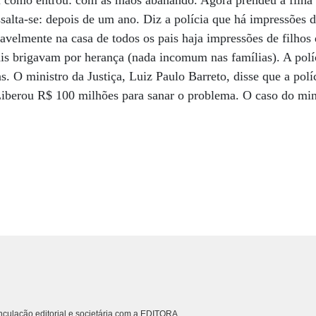
u como entrou: com as mãos abanando. Agora prendeu a filha 
salta-se: depois de um ano. Diz a polícia que há impressões di
avelmente na casa de todos os pais haja impressões de filhos 
ais brigavam por herança (nada incomum nas famílias). A políc
. O ministro da Justiça, Luiz Paulo Barreto, disse que a políc
iberou R$ 100 milhões para sanar o problema. O caso do mini
culação editorial e societária com a EDITORA