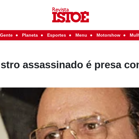
Gente
Planeta
Esportes
Menu
Motorshow
Mul
istro assassinado é presa c