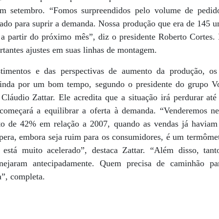
em setembro. “Fomos surpreendidos pelo volume de pedi
cado para suprir a demanda. Nossa produção que era de 145 u
 a partir do próximo mês”, diz o presidente Roberto Corte
rtantes ajustes em suas linhas de montagem.
stimentos e das perspectivas de aumento da produção, os
 ainda por um bom tempo, segundo o presidente do grupo Vo
Cláudio Zattar. Ele acredita que a situação irá perdurar at
 começará a equilibrar a oferta à demanda. “Venderemos ne
to de 42% em relação a 2007, quando as vendas já havia
espera, embora seja ruim para os consumidores, é um termômet
 está muito acelerado”, destaca Zattar. “Além disso, tant
lanejaram antecipadamente. Quem precisa de caminhão p
”, completa.