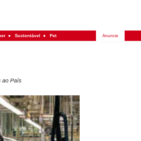
her
Sustentável
Pet
Anuncie
s ao País