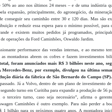
 50% ao ano nos últimos 24 meses – e de uma indústria que
pela expansão, principalmente, do agronegócio, da mineração
de conseguir seu caminhão entre 30 e 120 dias. Mas são ex
tribuição e reduzir essa espera para o mínimo possível, para
grande e existem muitos pedidos já programados, princip
or de operações da Ford Caminhões, Oswaldo Jardim.
ssionante performance das vendas internas, e ao mesmo t
as montadoras abrem os cofres e fazem investimentos bili
total, foram anunciados mais R$ 3 bilhões neste ano, se
 A Mercedes-Benz, por exemplo, divulgou na última sema
ução diária da fábrica de São Bernardo do Campo (SP)
 passado. Já a Volvo, dentro de um plano de investimento d
 segundo turno em Curitiba para expandir a produção de 56 pa
 o terceiro turno, caso seja necessário”, afirma o geren
swagen Caminhões é outro exemplo. Para não perder a bo
$ 1 bilhão para os próximos quatro anos. A montadora inici