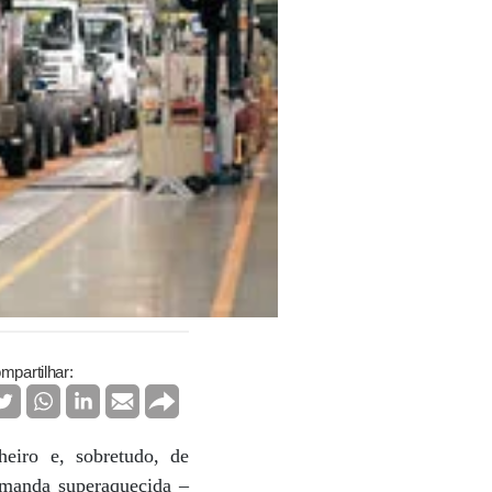
mpartilhar:
eiro e, sobretudo, de
emanda superaquecida –