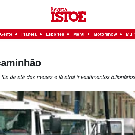
Gente
Planeta
Esportes
Menu
Motorshow
Mul
 caminhão
la de até dez meses e já atrai investimentos bilionário