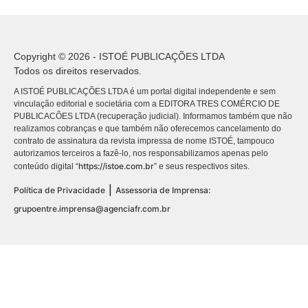
Copyright © 2026 - ISTOÉ PUBLICAÇÕES LTDA
Todos os direitos reservados.
A ISTOÉ PUBLICAÇÕES LTDA é um portal digital independente e sem
vinculação editorial e societária com a EDITORA TRES COMÉRCIO DE
PUBLICACÕES LTDA (recuperação judicial). Informamos também que não
realizamos cobranças e que também não oferecemos cancelamento do
contrato de assinatura da revista impressa de nome ISTOÉ, tampouco
autorizamos terceiros a fazê-lo, nos responsabilizamos apenas pelo
https://istoe.com.br
conteúdo digital “
” e seus respectivos sites.
|
Política de Privacidade
Assessoria de Imprensa:
grupoentre.imprensa@agenciafr.com.br