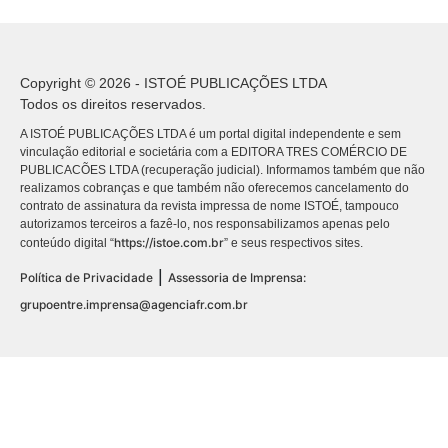
Copyright © 2026 - ISTOÉ PUBLICAÇÕES LTDA
Todos os direitos reservados.
A ISTOÉ PUBLICAÇÕES LTDA é um portal digital independente e sem
vinculação editorial e societária com a EDITORA TRES COMÉRCIO DE
PUBLICACÕES LTDA (recuperação judicial). Informamos também que não
realizamos cobranças e que também não oferecemos cancelamento do
contrato de assinatura da revista impressa de nome ISTOÉ, tampouco
autorizamos terceiros a fazê-lo, nos responsabilizamos apenas pelo
https://istoe.com.br
conteúdo digital “
” e seus respectivos sites.
|
Política de Privacidade
Assessoria de Imprensa:
grupoentre.imprensa@agenciafr.com.br