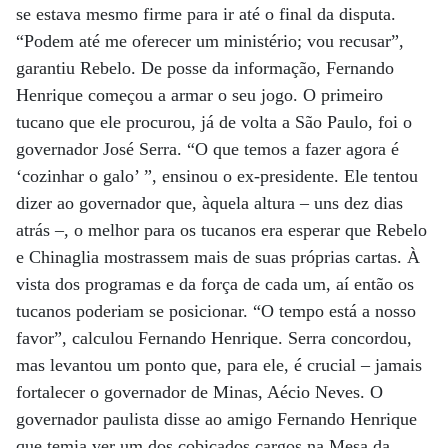
se estava mesmo firme para ir até o final da disputa.
“Podem até me oferecer um ministério; vou recusar”,
garantiu Rebelo. De posse da informação, Fernando
Henrique começou a armar o seu jogo. O primeiro
tucano que ele procurou, já de volta a São Paulo, foi o
governador José Serra. “O que temos a fazer agora é
‘cozinhar o galo’ ”, ensinou o ex-presidente. Ele tentou
dizer ao governador que, àquela altura – uns dez dias
atrás –, o melhor para os tucanos era esperar que Rebelo
e Chinaglia mostrassem mais de suas próprias cartas. À
vista dos programas e da força de cada um, aí então os
tucanos poderiam se posicionar. “O tempo está a nosso
favor”, calculou Fernando Henrique. Serra concordou,
mas levantou um ponto que, para ele, é crucial – jamais
fortalecer o governador de Minas, Aécio Neves. O
governador paulista disse ao amigo Fernando Henrique
que temia ver um dos cobiçados cargos na Mesa da