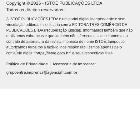
Copyright © 2026 - ISTOÉ PUBLICAÇÕES LTDA
Todos os direitos reservados.
A ISTOÉ PUBLICAÇÕES LTDA é um portal digital independente e sem
vinculação editorial e societária com a EDITORA TRES COMÉRCIO DE
PUBLICACÕES LTDA (recuperação judicial). Informamos também que não
realizamos cobranças e que também não oferecemos cancelamento do
contrato de assinatura da revista impressa de nome ISTOÉ, tampouco
autorizamos terceiros a fazê-lo, nos responsabilizamos apenas pelo
https://istoe.com.br
conteúdo digital “
” e seus respectivos sites.
|
Política de Privacidade
Assessoria de Imprensa:
grupoentre.imprensa@agenciafr.com.br