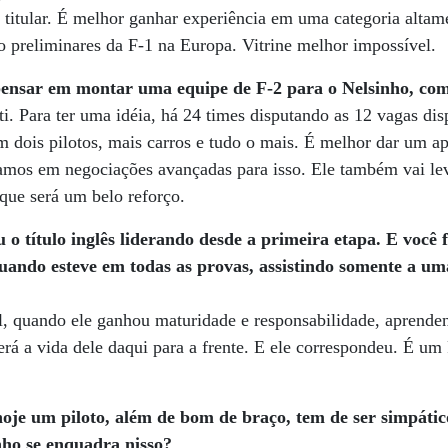
to titular. É melhor ganhar experiência em uma categoria altam
o preliminares da F-1 na Europa. Vitrine melhor impossível.
ensar em montar uma equipe de F-2 para o Nelsinho, com
i. Para ter uma idéia, há 24 times disputando as 12 vagas di
m dois pilotos, mais carros e tudo o mais. É melhor dar um ap
amos em negociações avançadas para isso. Ele também vai lev
 que será um belo reforço.
o título inglês liderando desde a primeira etapa. E você 
uando esteve em todas as provas, assistindo somente a um
l, quando ele ganhou maturidade e responsabilidade, aprenden
erá a vida dele daqui para a frente. E ele correspondeu. É um
oje um piloto, além de bom de braço, tem de ser simpático
nho se enquadra nisso?