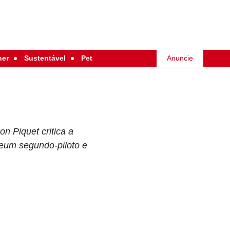
her
Sustentável
Pet
Anuncie
n Piquet critica a
eum segundo-piloto e