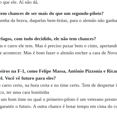
 que ele. Aí não dá.
tem chances de ser mais do que um segundo-piloto?
ba da brava, daquelas bem-feitas, para o alemão não ganha
agos, com tudo decidido, ele não tem chances?
s e carro ele tem. Mas é preciso puxar bem o cinto, apertando
de acontecer. Mas é bom fazer o alemão encher a cara de Nova
eiros na F-1, como Felipe Massa, Antônio Pizzonia e Ric
l. Você vê futuro para eles?
 carro certo, na hora certa e no time certo. Tem de despertar 
co, ter uma cara bonitinha
m um bom time no qual o primeiro-piloto é um veterano prestes
garantir o futuro. A outra chance é botar tempo em cima do 