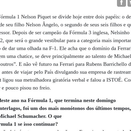
rmula 1 Nelson Piquet se divide hoje entre dois papéis: o d
de seu filho Nelson Ângelo, o segundo de seus seis filhos e qu
ssor. Depois de ser campeão da Fórmula 3 inglesa, Nelsinho 
, que será o grande vestibular para a categoria mais import
 de dar uma olhada na F-1. Ele acha que o domínio da Ferrar
 em uma chatice, se deve principalmente ao talento de Micha
outros”. E não vê futuro na Ferrari para Rubens Barrichello 
, antes de viajar pelo País divulgando sua empresa de rastrea
uet ligou sua metralhadora giratória verbal e falou a ISTOÉ. 
 e pouco pisou no freio.
ste ano na Fórmula 1, que termina neste domingo
nterlagos, foi um dos mais monótonos dos últimos tempos,
 Michael Schumacher. O que
mula 1 se isso continuar?