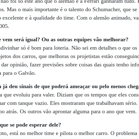
 não foi só este ano que o alemão e a Ferrari ganharam tudo.
nos. Mas o mais importante é o talento do Schumacher, que s
o excelente e à qualidade do time. Com o alemão animado, vai s
005.
 vem será igual? Ou as outras equipes vão melhorar?
divinhar só é bom para loteria. Não sei em detalhes o que os 
jetos dos carros, que melhoras os projetistas estão conseguin
ar opinião, fazer previsões sobre coisas das quais tenho inf
a para o Galvão.
já deu sinais de que poderá ameaçar ou pelo menos cheg
 que evoluiu para valer. Diziam que os tempos que eles co
inar com tanque vazio. Eles mostraram que trabalhavam sério
mpo atrás. Os outros vão aprontar alguma para o ano que vem.
que se pode esperar dele?
to, está no melhor time e pilota o melhor carro. O problema 