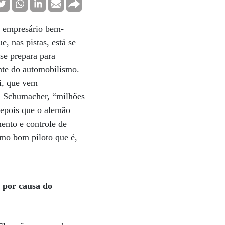
e empresário bem-
e, nas pistas, está se
se prepara para
ante do automobilismo.
i, que vem
el Schumacher, “milhões
depois que o alemão
mento e controle de
Como bom piloto que é,
 por causa do