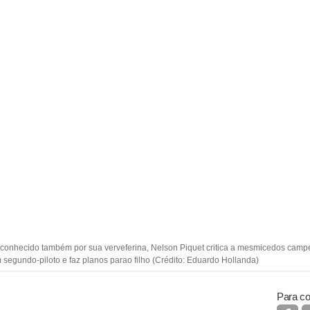
conhecido também por sua verveferina, Nelson Piquet critica a mesmicedos campe
egundo-piloto e faz planos parao filho (Crédito: Eduardo Hollanda)
Para co