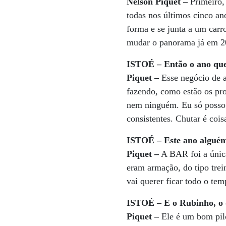
Nelson Piquet –
Primeiro,
todas nos últimos cinco a
forma e se junta a um carr
mudar o panorama já em 2
ISTOÉ – Então o ano que
Piquet –
Esse negócio de a
fazendo, como estão os pro
nem ninguém. Eu só posso d
consistentes. Chutar é cois
ISTOÉ – Este ano alguém 
Piquet –
A BAR foi a única
eram armação, do tipo tre
vai querer ficar todo o te
ISTOÉ – E o Rubinho, o 
Piquet –
Ele é um bom pilo