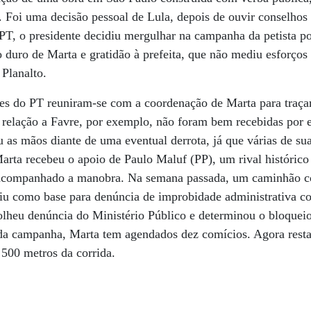
 Foi uma decisão pessoal de Lula, depois de ouvir conselhos p
PT, o presidente decidiu mergulhar na campanha da petista po
o duro de Marta e gratidão à prefeita, que não mediu esforços
Planalto.
es do PT reuniram-se com a coordenação de Marta para traçar 
em relação a Favre, por exemplo, não foram bem recebidas por
 as mãos diante de uma eventual derrota, já que várias de s
arta recebeu o apoio de Paulo Maluf (PP), um rival histórico
r acompanhado a manobra. Na semana passada, um caminhão c
iu como base para denúncia de improbidade administrativa con
acolheu denúncia do Ministério Público e determinou o bloquei
 da campanha, Marta tem agendados dez comícios. Agora resta 
 500 metros da corrida.