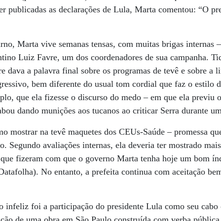
er publicadas as declarações de Lula, Marta comentou: “O pre
rno, Marta vive semanas tensas, com muitas brigas internas –
ntino Luiz Favre, um dos coordenadores de sua campanha. T
 dava a palavra final sobre os programas de tevê e sobre a li
ressivo, bem diferente do usual tom cordial que faz o estilo
lo, que ela fizesse o discurso do medo – em que ela previu 
abou dando munições aos tucanos ao criticar Serra durante u
omo mostrar na tevê maquetes dos CEUs-Saúde – promessa qu
do. Segundo avaliações internas, ela deveria ter mostrado mais
 que fizeram com que o governo Marta tenha hoje um bom ín
Datafolha). No entanto, a prefeita continua com aceitação b
nfeliz foi a participação do presidente Lula como seu cabo e
ação de uma obra em São Paulo construída com verba pública