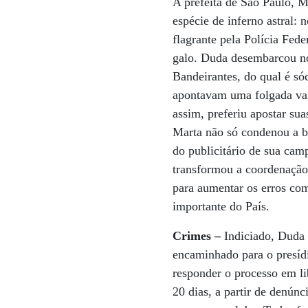
A prefeita de São Paulo, 
espécie de inferno astral:
flagrante pela Polícia Fede
galo. Duda desembarcou no
Bandeirantes, do qual é só
apontavam uma folgada van
assim, preferiu apostar sua
Marta não só condenou a br
do publicitário de sua cam
transformou a coordenação 
para aumentar os erros com
importante do País.
Crimes –
Indiciado, Duda 
encaminhado para o presídio
responder o processo em l
20 dias, a partir de denún