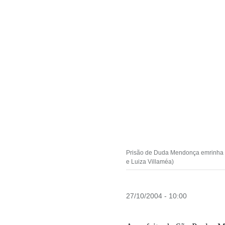
Prisão de Duda Mendonça emrinha e
e Luiza Villaméa)
27/10/2004 - 10:00