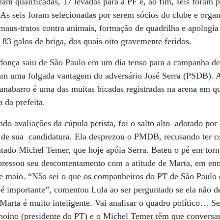
am qualificadas, 17 levadas para a PF e, ao fim, seis foram pr
As seis foram selecionadas por serem sócios do clube e organ
 maus-tratos contra animais, formação de quadrilha e apologi
 83 galos de briga, dos quais oito gravemente feridos.
nça saiu de São Paulo em um dia tenso para a campanha de 
aram uma folgada vantagem do adversário José Serra (PSDB). 
anabarro é uma das muitas bicadas registradas na arena em q
 da prefeita.
ndo avaliações da cúpula petista, foi o salto alto adotado por
o de sua candidatura. Ela desprezou o PMDB, recusando ter c
utado Michel Temer, que hoje apóia Serra. Bateu o pé em tor
pressou seu descontentamento com a atitude de Marta, em entr
 maio. “Não sei o que os companheiros do PT de São Paulo 
importante”, comentou Lula ao ser perguntado se ela não de
arta é muito inteligente. Vai analisar o quadro político… S
enoino (presidente do PT) e o Michel Temer têm que conversar