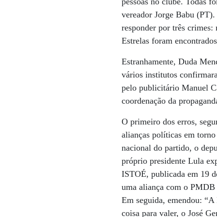
pessoas no clube. Todas for
vereador Jorge Babu (PT). 
responder por três crimes:
Estrelas foram encontrados
Estranhamente, Duda Mendo
vários institutos confirm
pelo publicitário Manuel C
coordenação da propaganda
O primeiro dos erros, segu
alianças políticas em torn
nacional do partido, o dep
próprio presidente Lula ex
ISTOÉ, publicada em 19 de
uma aliança com o PMDB é 
Em seguida, emendou: “A M
coisa para valer, o José G