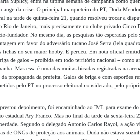
Marta Suplicy, entra na última semana de campanha como qu
 no auge da crise. O principal marqueteiro do PT, Duda Mendo
ral na tarde de quinta-feira 21, quando resolveu trocar a disput
 Rio de Janeiro, mais precisamente no clube privado Cinco E
cio-fundador. No mesmo dia, as pesquisas tão esperadas pelo s
tagem em favor do adversário tucano José Serra (leia quadr
s fichas no seu maior hobby. E perdeu. Em nota oficial emitid
iga de galos – proibida em todo território nacional – como 
panha. Mas essa é uma das muitas bicadas registradas na are
da propaganda da prefeita. Galos de briga e com esporões re
etidos pelo PT no processo eleitoral considerado, pelo própri
prestou depoimento, foi encaminhado ao IML para exame do c
 estadual Ary Franco. Mas no final da tarde da sexta-feira 22
iberdade. Segundo o delegado Antonio Carlos Rayol, a ação v
cias de ONGs de proteção aos animais. Duda não estava sozin