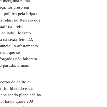
em mergulha numa
nça, foi preso em
a política pela briga de
strelas, no Recreio dos
taff da prefeita
o ao lado). Mesmo
a na sexta-feira 22,
anunciou o afastamento
na em que se
forçados não faltaram
o partido, o mais
orpo de delito e
, foi liberado e vai
inha sendo planejada há
ho: havia quase 200