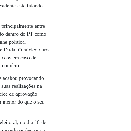
sidente está falando
 principalmente entre
ido dentro do PT como
nha política,
 de Duda. O núcleo duro
o caos em caso de
m comício.
e acabou provocando
 suas realizações na
dice de aprovação
em menor do que o seu
leitoral, no dia 18 de
, quando se derramou