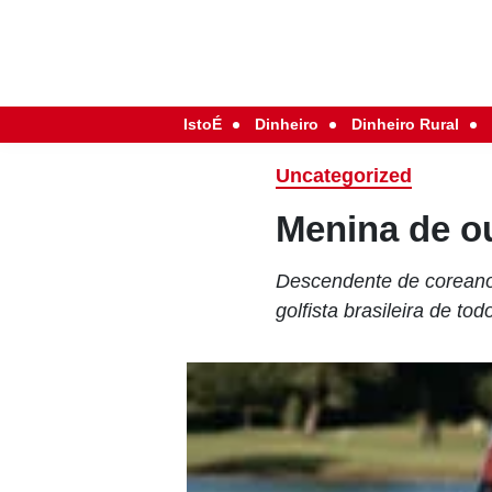
IstoÉ
Dinheiro
Dinheiro Rural
Uncategorized
Menina de ou
Descendente de coreanos
golfista brasileira de to