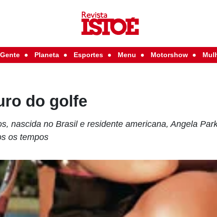
Gente
Planeta
Esportes
Menu
Motorshow
Mul
ro do golfe
, nascida no Brasil e residente americana, Angela Park
dos os tempos