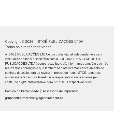
Copyright © 2026 - ISTOÉ PUBLICAÇÕES LTDA
Todos os direitos reservados.
A ISTOÉ PUBLICAÇÕES LTDA é um portal digital independente e sem
vinculação editorial e societária com a EDITORA TRES COMÉRCIO DE
PUBLICACÕES LTDA (recuperação judicial). Informamos também que não
realizamos cobranças e que também não oferecemos cancelamento do
contrato de assinatura da revista impressa de nome ISTOÉ, tampouco
autorizamos terceiros a fazê-lo, nos responsabilizamos apenas pelo
https://istoe.com.br
conteúdo digital “
” e seus respectivos sites.
|
Política de Privacidade
Assessoria de Imprensa:
grupoentre.imprensa@agenciafr.com.br