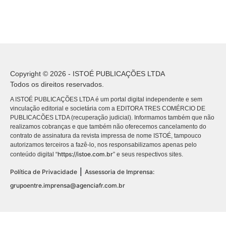
Copyright © 2026 - ISTOÉ PUBLICAÇÕES LTDA
Todos os direitos reservados.
A ISTOÉ PUBLICAÇÕES LTDA é um portal digital independente e sem
vinculação editorial e societária com a EDITORA TRES COMÉRCIO DE
PUBLICACÕES LTDA (recuperação judicial). Informamos também que não
realizamos cobranças e que também não oferecemos cancelamento do
contrato de assinatura da revista impressa de nome ISTOÉ, tampouco
autorizamos terceiros a fazê-lo, nos responsabilizamos apenas pelo
https://istoe.com.br
conteúdo digital “
” e seus respectivos sites.
|
Política de Privacidade
Assessoria de Imprensa:
grupoentre.imprensa@agenciafr.com.br