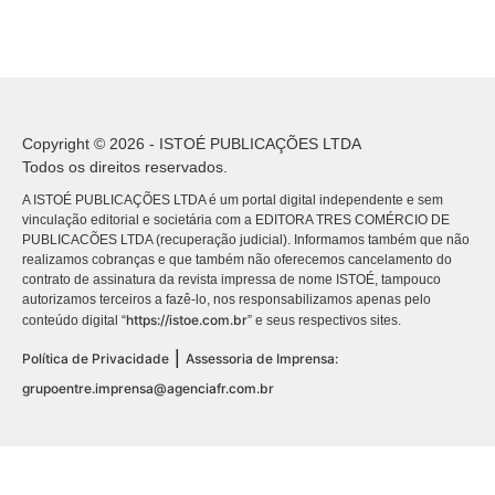
Copyright © 2026 - ISTOÉ PUBLICAÇÕES LTDA
Todos os direitos reservados.
A ISTOÉ PUBLICAÇÕES LTDA é um portal digital independente e sem
vinculação editorial e societária com a EDITORA TRES COMÉRCIO DE
PUBLICACÕES LTDA (recuperação judicial). Informamos também que não
realizamos cobranças e que também não oferecemos cancelamento do
contrato de assinatura da revista impressa de nome ISTOÉ, tampouco
autorizamos terceiros a fazê-lo, nos responsabilizamos apenas pelo
https://istoe.com.br
conteúdo digital “
” e seus respectivos sites.
|
Política de Privacidade
Assessoria de Imprensa:
grupoentre.imprensa@agenciafr.com.br