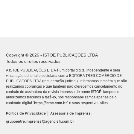
Copyright © 2026 - ISTOÉ PUBLICAÇÕES LTDA
Todos os direitos reservados.
A ISTOÉ PUBLICAÇÕES LTDA é um portal digital independente e sem
vinculação editorial e societária com a EDITORA TRES COMÉRCIO DE
PUBLICACÕES LTDA (recuperação judicial). Informamos também que não
realizamos cobranças e que também não oferecemos cancelamento do
contrato de assinatura da revista impressa de nome ISTOÉ, tampouco
autorizamos terceiros a fazê-lo, nos responsabilizamos apenas pelo
https://istoe.com.br
conteúdo digital “
” e seus respectivos sites.
|
Política de Privacidade
Assessoria de Imprensa:
grupoentre.imprensa@agenciafr.com.br