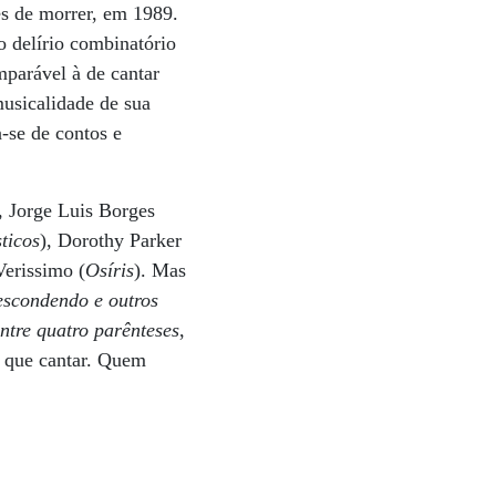
s de morrer, em 1989.
o delírio combinatório
omparável à de cantar
musicalidade de sua
a-se de contos e
, Jorge Luis Borges
ticos
), Dorothy Parker
Verissimo (
Osíris
). Mas
scondendo e outros
ntre quatro parênteses
,
m que cantar. Quem