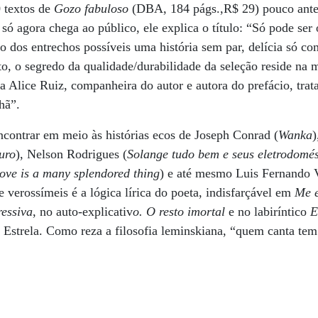
 textos de
Gozo fabuloso
(DBA, 184 págs.,R$ 29) pouco ante
só agora chega ao público, ele explica o título: “Só pode ser 
nito dos entrechos possíveis uma história sem par, delícia só c
o, o segredo da qualidade/durabilidade da seleção reside na 
a Alice Ruiz, companheira do autor e autora do prefácio, trat
hã”.
contrar em meio às histórias ecos de Joseph Conrad (
Wanka
)
uro
), Nelson Rodrigues (
Solange tudo bem e seus eletrodomés
ove is a many splendored thing
) e até mesmo Luis Fernando 
 verossímeis é a lógica lírica do poeta, indisfarçável em
Me e
essiva
, no auto-explicativ
o.
O resto imortal
e no labiríntico
E
e Estrela. Como reza a filosofia leminskiana, “quem canta te