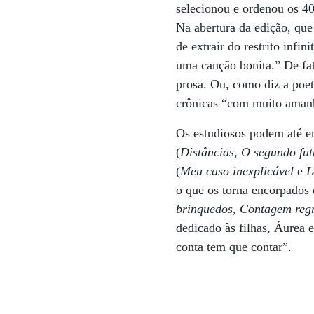
selecionou e ordenou os 40
Na abertura da edição, que 
de extrair do restrito infi
uma canção bonita.” De fat
prosa. Ou, como diz a poet
crônicas “com muito aman
Os estudiosos podem até en
(
Distâncias, O segundo fut
(
Meu caso inexplicável
e
L
o que os torna encorpados e
brinquedos
,
Contagem regr
dedicado às filhas, Áurea 
conta tem que contar”.