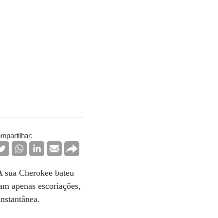
mpartilhar:
 A sua Cherokee bateu
am apenas escoriações,
nstantânea.