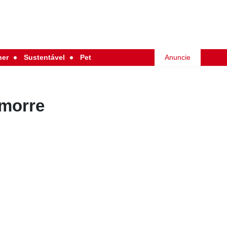
her
Sustentável
Pet
Anuncie
 morre