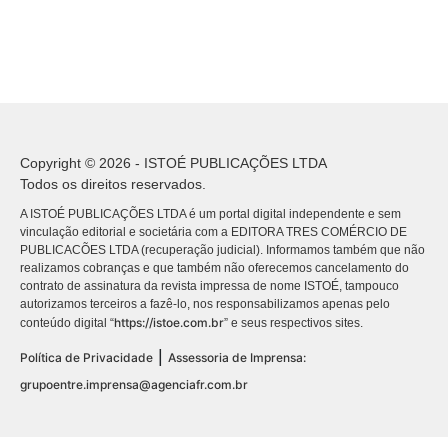
Copyright © 2026 - ISTOÉ PUBLICAÇÕES LTDA
Todos os direitos reservados.
A ISTOÉ PUBLICAÇÕES LTDA é um portal digital independente e sem
vinculação editorial e societária com a EDITORA TRES COMÉRCIO DE
PUBLICACÕES LTDA (recuperação judicial). Informamos também que não
realizamos cobranças e que também não oferecemos cancelamento do
contrato de assinatura da revista impressa de nome ISTOÉ, tampouco
autorizamos terceiros a fazê-lo, nos responsabilizamos apenas pelo
https://istoe.com.br
conteúdo digital “
” e seus respectivos sites.
|
Política de Privacidade
Assessoria de Imprensa:
grupoentre.imprensa@agenciafr.com.br