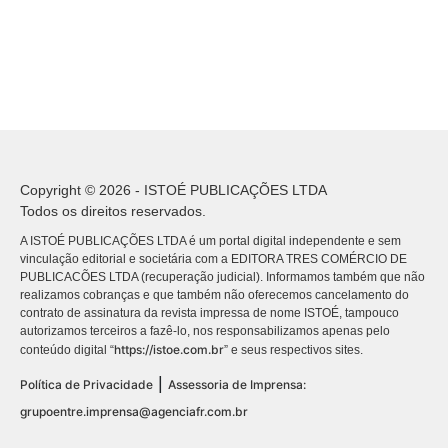
Copyright © 2026 - ISTOÉ PUBLICAÇÕES LTDA
Todos os direitos reservados.
A ISTOÉ PUBLICAÇÕES LTDA é um portal digital independente e sem
vinculação editorial e societária com a EDITORA TRES COMÉRCIO DE
PUBLICACÕES LTDA (recuperação judicial). Informamos também que não
realizamos cobranças e que também não oferecemos cancelamento do
contrato de assinatura da revista impressa de nome ISTOÉ, tampouco
autorizamos terceiros a fazê-lo, nos responsabilizamos apenas pelo
https://istoe.com.br
conteúdo digital “
” e seus respectivos sites.
|
Política de Privacidade
Assessoria de Imprensa:
grupoentre.imprensa@agenciafr.com.br