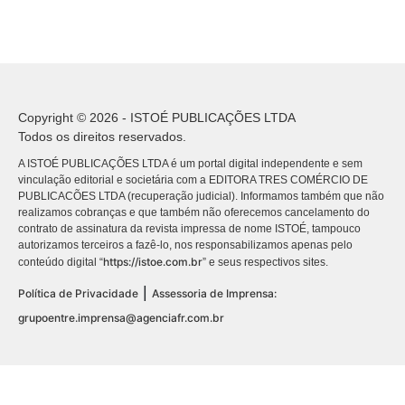
Copyright © 2026 - ISTOÉ PUBLICAÇÕES LTDA
Todos os direitos reservados.
A ISTOÉ PUBLICAÇÕES LTDA é um portal digital independente e sem
vinculação editorial e societária com a EDITORA TRES COMÉRCIO DE
PUBLICACÕES LTDA (recuperação judicial). Informamos também que não
realizamos cobranças e que também não oferecemos cancelamento do
contrato de assinatura da revista impressa de nome ISTOÉ, tampouco
autorizamos terceiros a fazê-lo, nos responsabilizamos apenas pelo
https://istoe.com.br
conteúdo digital “
” e seus respectivos sites.
|
Política de Privacidade
Assessoria de Imprensa:
grupoentre.imprensa@agenciafr.com.br