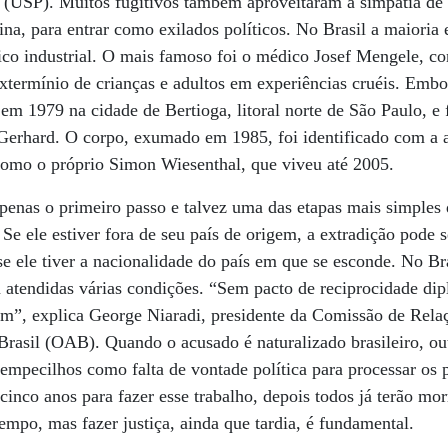
 (USP). Muitos fugitivos também aproveitaram a simpatia de
a, para entrar como exilados políticos. No Brasil a maioria
nico industrial. O mais famoso foi o médico Josef Mengele, 
xtermínio de crianças e adultos em experiências cruéis. Emb
m 1979 na cidade de Bertioga, litoral norte de São Paulo, e
erhard. O corpo, exumado em 1985, foi identificado com a 
 como o próprio Simon Wiesenthal, que viveu até 2005.
penas o primeiro passo e talvez uma das etapas mais simples
Se ele estiver fora de seu país de origem, a extradição pode
e ele tiver a nacionalidade do país em que se esconde. No Bra
m atendidas várias condições. “Sem pacto de reciprocidade di
ém”, explica George Niaradi, presidente da Comissão de Relaç
asil (OAB). Quando o acusado é naturalizado brasileiro, out
 empecilhos como falta de vontade política para processar os
nco anos para fazer esse trabalho, depois todos já terão mor
tempo, mas fazer justiça, ainda que tardia, é fundamental.