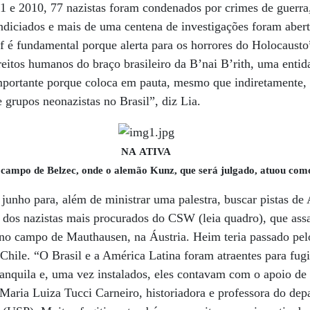
 e 2010, 77 nazistas foram condenados por crimes de guerra
ndiciados e mais de uma centena de investigações foram abert
 é fundamental porque alerta para os horrores do Holocausto
eitos humanos do braço brasileiro da B’nai B’rith, uma entid
portante porque coloca em pauta, mesmo que indiretamente,
 grupos neonazistas no Brasil”, diz Lia.
NA ATIVA
 campo de Belzec, onde o alemão Kunz, que será julgado, atuou co
 junho para, além de ministrar uma palestra, buscar pistas de
0 dos nazistas mais procurados do CSW (leia quadro), que ass
 no campo de Mauthausen, na Áustria. Heim teria passado pelo
 Chile. “O Brasil e a América Latina foram atraentes para fugi
tranquila e, uma vez instalados, eles contavam com o apoio de
 Maria Luiza Tucci Carneiro, historiadora e professora do dep