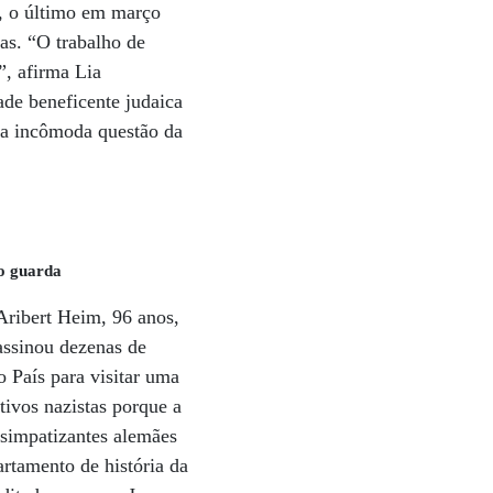
, o último em março
as. “O trabalho de
”, afirma Lia
ade beneficente judaica
 a incômoda questão da
mo guarda
 Aribert Heim, 96 anos,
assinou dezenas de
 País para visitar uma
tivos nazistas porque a
 simpatizantes alemães
artamento de história da