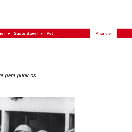
her
Sustentável
Pet
Anuncie
e para punir os