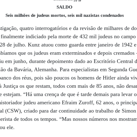
SALDO
Seis milhões de judeus mortos, seis mil nazistas condenados
tigação, quatro interrogatórios e da revisão de milhares de 
 finalmente indiciado pela morte de 432 mil judeus no campo
 28 de julho. Kunz atuou como guarda entre janeiro de 1942 
Sabíamos que os judeus eram exterminados e depois cremados 
tiu em junho, durante depoimento dado ao Escritório Central 
ão da Bavária, Alemanha. Para especialistas em Segunda Gue
 banco dos réus, pois são poucos os homens de Hitler ainda v
r à Justiça os que restam, todos com mais de 85 anos, não de
e estejam. “Há uma crença de que é tarde demais para levar os
historiador judeu americano Efraim Zuroff, 62 anos, o princip
l (CSW), criado para dar continuidade ao trabalho de Simon
lerista de todos os tempos. “Mas nossos números nos mostram
ou ele.