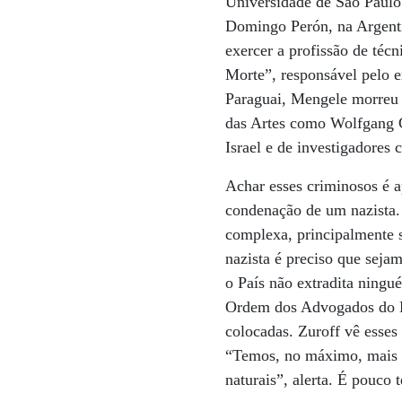
Universidade de São Paulo
Domingo Perón, na Argentin
exercer a profissão de téc
Morte”, responsável pelo e
Paraguai, Mengele morreu e
das Artes como Wolfgang G
Israel e de investigadores
Achar esses criminosos é a
condenação de um nazista. 
complexa, principalmente s
nazista é preciso que seja
o País não extradita ningu
Ordem dos Advogados do Br
colocadas. Zuroff vê esses
“Temos, no máximo, mais ci
naturais”, alerta. É pouco 