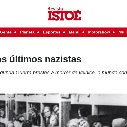
Gente
Planeta
Esportes
Menu
Motorshow
Mul
s últimos nazistas
unda Guerra prestes a morrer de velhice, o mundo corr