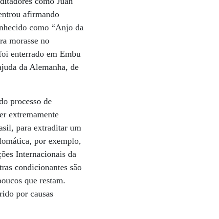
 ditadores como Juan
 entrou afirmando
conhecido como “Anjo da
ora morasse no
 foi enterrado em Embu
ajuda da Alemanha, de
 do processo de
 ser extremamente
sil, para extraditar um
plomática, por exemplo,
ões Internacionais da
ras condicionantes são
 poucos que restam.
rido por causas