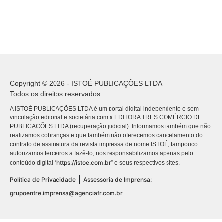
Copyright © 2026 - ISTOÉ PUBLICAÇÕES LTDA
Todos os direitos reservados.
A ISTOÉ PUBLICAÇÕES LTDA é um portal digital independente e sem
vinculação editorial e societária com a EDITORA TRES COMÉRCIO DE
PUBLICACÕES LTDA (recuperação judicial). Informamos também que não
realizamos cobranças e que também não oferecemos cancelamento do
contrato de assinatura da revista impressa de nome ISTOÉ, tampouco
autorizamos terceiros a fazê-lo, nos responsabilizamos apenas pelo
https://istoe.com.br
conteúdo digital “
” e seus respectivos sites.
|
Política de Privacidade
Assessoria de Imprensa:
grupoentre.imprensa@agenciafr.com.br