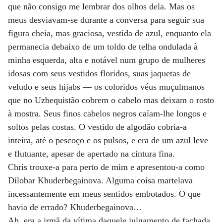
que não consigo me lembrar dos olhos dela. Mas os
meus desviavam-se durante a conversa para seguir sua
figura cheia, mas graciosa, vestida de azul, enquanto ela
permanecia debaixo de um toldo de telha ondulada à
minha esquerda, alta e notável num grupo de mulheres
idosas com seus vestidos floridos, suas jaquetas de
veludo e seus hijabs — os coloridos véus muçulmanos
que no Uzbequistão cobrem o cabelo mas deixam o rosto
à mostra. Seus finos cabelos negros caíam-lhe longos e
soltos pelas costas. O vestido de algodão cobria-a
inteira, até o pescoço e os pulsos, e era de um azul leve
e flutuante, apesar de apertado na cintura fina.
Chris trouxe-a para perto de mim e apresentou-a como
Dilobar Khuderbegainova. Alguma coisa martelava
incessantemente em meus sentidos embotados. O que
havia de errado? Khuderbegainova…
Ah, era a irmã da vítima daquele julgamento de fachada.