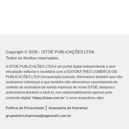
Copyright © 2026 - ISTOÉ PUBLICAÇÕES LTDA
Todos os direitos reservados.
A ISTOÉ PUBLICAÇÕES LTDA é um portal digital independente e sem
vinculação editorial e societária com a EDITORA TRES COMÉRCIO DE
PUBLICACÕES LTDA (recuperação judicial). Informamos também que não
realizamos cobranças e que também não oferecemos cancelamento do
contrato de assinatura da revista impressa de nome ISTOÉ, tampouco
autorizamos terceiros a fazê-lo, nos responsabilizamos apenas pelo
https://istoe.com.br
conteúdo digital “
” e seus respectivos sites.
|
Política de Privacidade
Assessoria de Imprensa:
grupoentre.imprensa@agenciafr.com.br