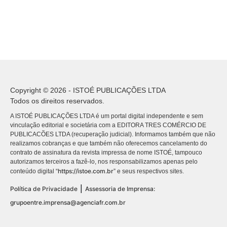
Copyright © 2026 - ISTOÉ PUBLICAÇÕES LTDA
Todos os direitos reservados.
A ISTOÉ PUBLICAÇÕES LTDA é um portal digital independente e sem
vinculação editorial e societária com a EDITORA TRES COMÉRCIO DE
PUBLICACÕES LTDA (recuperação judicial). Informamos também que não
realizamos cobranças e que também não oferecemos cancelamento do
contrato de assinatura da revista impressa de nome ISTOÉ, tampouco
autorizamos terceiros a fazê-lo, nos responsabilizamos apenas pelo
https://istoe.com.br
conteúdo digital “
” e seus respectivos sites.
|
Política de Privacidade
Assessoria de Imprensa:
grupoentre.imprensa@agenciafr.com.br