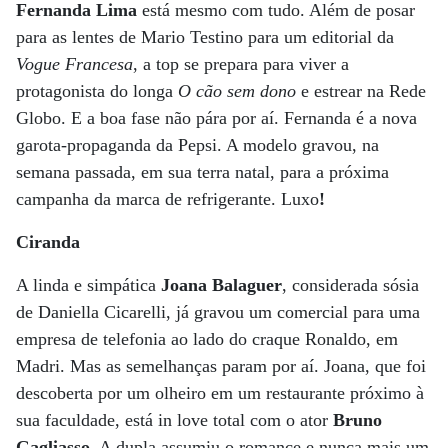
Fernanda Lima
está mesmo com tudo. Além de posar
para as lentes de Mario Testino para um editorial da
Vogue Francesa
, a top se prepara para viver a
protagonista do longa
O cão sem dono
e estrear na Rede
Globo. E a boa fase não pára por aí. Fernanda é a nova
garota-propaganda da Pepsi. A modelo gravou, na
semana passada, em sua terra natal, para a próxima
campanha da marca de refrigerante. Luxo
!
Ciranda
A linda e simpática
Joana Balaguer
, considerada sósia
de Daniella Cicarelli, já gravou um comercial para uma
empresa de telefonia ao lado do craque Ronaldo, em
Madri. Mas as semelhanças param por aí. Joana, que foi
descoberta por um olheiro em um restaurante próximo à
sua faculdade, está in love total com o ator
Bruno
Gagliasso
. A dupla assumiu o romance e nunca mais um