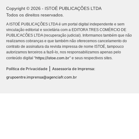
Copyright © 2026 - ISTOÉ PUBLICAÇÕES LTDA
Todos os direitos reservados.
A ISTOÉ PUBLICAÇÕES LTDA é um portal digital independente e sem
vinculação editorial e societária com a EDITORA TRES COMÉRCIO DE
PUBLICACÕES LTDA (recuperação judicial). Informamos também que não
realizamos cobranças e que também não oferecemos cancelamento do
contrato de assinatura da revista impressa de nome ISTOÉ, tampouco
autorizamos terceiros a fazê-lo, nos responsabilizamos apenas pelo
https://istoe.com.br
conteúdo digital “
” e seus respectivos sites.
|
Política de Privacidade
Assessoria de Imprensa:
grupoentre.imprensa@agenciafr.com.br