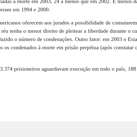
enadas à morte em 2003, 24 a menos que em 2002. E menos d
reram em 1994 e 2000.
mericanos oferecem aos jurados a possibilidade de comutarem
 réu tenha o menor direito de pleitear a liberdade durante o 
eduzido o número de condenações. Outro fator: em 2003 o Esta
s os condenados à morte em prisão perpétua (após constatar 
, 3.374 prisioneiros aguardavam execução em todo o país, 18