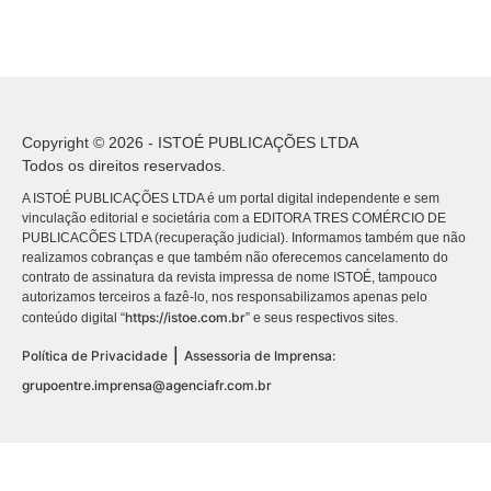
Copyright © 2026 - ISTOÉ PUBLICAÇÕES LTDA
Todos os direitos reservados.
A ISTOÉ PUBLICAÇÕES LTDA é um portal digital independente e sem
vinculação editorial e societária com a EDITORA TRES COMÉRCIO DE
PUBLICACÕES LTDA (recuperação judicial). Informamos também que não
realizamos cobranças e que também não oferecemos cancelamento do
contrato de assinatura da revista impressa de nome ISTOÉ, tampouco
autorizamos terceiros a fazê-lo, nos responsabilizamos apenas pelo
https://istoe.com.br
conteúdo digital “
” e seus respectivos sites.
|
Política de Privacidade
Assessoria de Imprensa:
grupoentre.imprensa@agenciafr.com.br