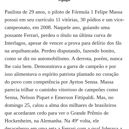
Paulista de 29 anos, o piloto de Fórmula 1 Felipe Massa
possui em seu currículo 11 vitórias, 30 pódios e um vice-
campeonato, em 2008. Naquele ano, guiando uma
possante Ferrari, perdeu o título na última curva de
Interlagos, apesar de vencer a prova para delírio dos fãs
na arquibancada. Perdeu disputando, fazendo bonito,
como se diz no automobilismo. A derrota, porém, nunca
lhe caiu bem. Demonstrava a garra de campeão e por
isso alimentava o espírito patriota plantado no coração
do povo com competência por Ayrton Senna. Massa
parecia trilhar o caminho vitorioso de campeões como
Senna, Nelson Piquet e Emerson Fittipaldi. Mas, no
domingo 25, calou a alma dos milhares de brasileiros
que acordaram cedo para ver o Grande Prêmio de
Hockenheim, na Alemanha. Na 49ª volta, ele
desacelerou em uma reta a Ferrari com a qual liderava a