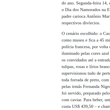
do ano. Segunda-feira 14
o Dia dos Namorados na Eu
padre carioca Antônio Mari
respectivos divórcios.
O cenário escolhido: o Ca
como museu e fica a 45 min
polícia francesa, por volt
iluminado pelas cores azu
os convidados até a entrad
tulipas, rosas e lírios bra
supervisionou tudo de pert
toda forrada de preto, com
pelas irmãs Fernanda Nigro
foi servido, preparado pel
com caviar. Para beber, um
custa US$ 439,50 – e champ