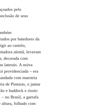
nçoados pelo
onclusão de seus
 também
ltados por batedores da
gir ao castelo,
ontadora alemã, levavam
la, decorada com
s laterais. A noiva
oi providenciada – era
omandada com maestria
a de Pinturas, o jantar
rão e haddock e risoto
– no Brasil, a garrafa
 altura, folhado com