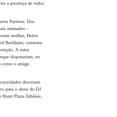
ceu a presença de todos
erto Parreira. Dos
mais animados –
rante mulher, Helen
avid Beckham, comenta-
estação. A outra
rque disputariam, no
im como o amigo
 convidados desceram
lco para o show do DJ
o Hotel Plaza Athénée,