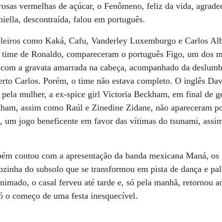
osas vermelhas de açúcar, o Fenômeno, feliz da vida, agrade
niella, descontraída, falou em português.
leiros como Kaká, Cafu, Vanderley Luxemburgo e Carlos Alb
, time de Ronaldo, compareceram o português Figo, um dos 
 com a gravata amarrada na cabeça, acompanhado da deslumb
berto Carlos. Porém, o time não estava completo. O inglês D
ir pela mulher, a ex-spice girl Victoria Beckham, em final de g
kham, assim como Raúl e Zinedine Zidane, não apareceram po
a, um jogo beneficente em favor das vítimas do tsunami, ass
mbém contou com a apresentação da banda mexicana Maná, os
cozinha do subsolo que se transformou em pista de dança e pa
nimado, o casal ferveu até tarde e, só pela manhã, retornou a
ó o começo de uma festa inesquecível.