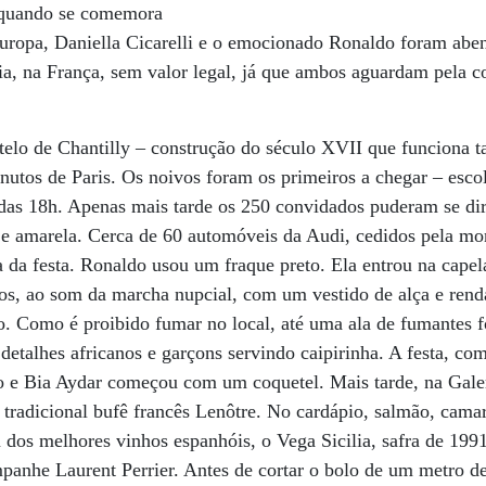
, quando se comemora
ropa, Daniella Cicarelli e o emocionado Ronaldo foram abe
a, na França, sem valor legal, já que ambos aguardam pela c
stelo de Chantilly – construção do século XVII que funciona
utos de Paris. Os noivos foram os primeiros a chegar – esco
a das 18h. Apenas mais tarde os 250 convidados puderam se diri
l e amarela. Cerca de 60 automóveis da Audi, cedidos pela m
a da festa. Ronaldo usou um fraque preto. Ela entrou na cape
ncos, ao som da marcha nupcial, com um vestido de alça e renda
o. Como é proibido fumar no local, até uma ala de fumantes f
 detalhes africanos e garçons servindo caipirinha. A festa, c
 e Bia Aydar começou com um coquetel. Mais tarde, na Galeri
o tradicional bufê francês Lenôtre. No cardápio, salmão, cama
 dos melhores vinhos espanhóis, o Vega Sicilia, safra de 1991 
anhe Laurent Perrier. Antes de cortar o bolo de um metro de