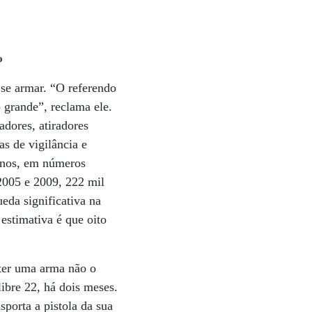
o
 se armar. “O referendo
 grande”, reclama ele.
dores, atiradores
s de vigilância e
anos, em números
2005 e 2009, 222 mil
da significativa na
estimativa é que oito
 ter uma arma não o
libre 22, há dois meses.
sporta a pistola da sua