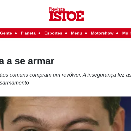
Gente
Planeta
Esportes
Menu
Motorshow
Mul
ta a se armar
adãos comuns compram um revólver. A insegurança fez a
desarmamento