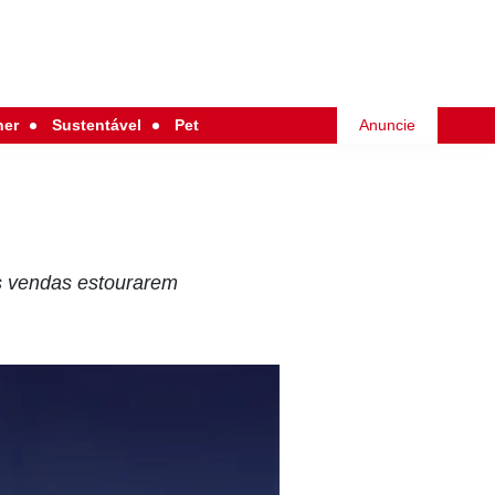
her
Sustentável
Pet
Anuncie
s vendas estourarem