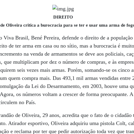
DIREITO
de Oliveira critica a burocracia para se ter e usar uma arma de fog
Viva Brasil, Bené Pereira, defende o direito de a população
eito de ter arma em casa ou no sítio, mas a burocracia é muito
ncremento na venda de armamentos se deve aos policiais, caça
s, que multiplicam por dez o número de compras, e às empresa
dquirem seis vezes mais armas. Porém, somando-se os cinco 
mum quem compra mais. Das 493,1 mil armas vendidas entre 
romulgação da Lei do Desarmamento, em 2003, houve uma que
Agora, os números voltam a crescer de forma preocupante. A 
circulem no País.
ndão de Oliveira, 29 anos, acredita que o fato de o cidadão
o. Atirador esportivo, Oliveira adquiriu uma pistola Colt, ca
slação e reclama por ter que pedir autorização toda vez que tran