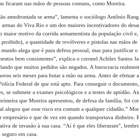
las ficaram nas mãos de pessoas comuns, como Moreira.
ção amedrontada se arma”, lamenta o sociólogo Antônio Rang
e armas do Viva Rio e um dos maiores incentivadores do des
o maior motivo da corrida armamentista da população civil e, 
é proibido), a quantidade de revólveres e pistolas nas mãos d
mundo alega que é para defesa pessoal, mas para justificar o
entos bem consistentes”, explica o coronel Achiles Santos Jac
elando que muitos pedidos são negados. A burocracia realment
orou seis meses para botar a mão na arma. Antes de efetuar 
Polícia Federal de que está apto. Para conseguir o documento,
ões, se submete a exames psicológicos e a testes de aptidão. A
A primeira que Moreira apresentou, de defesa da família, foi co
al alegou que esse risco era comum a qualquer cidadão.” More
ser empresário e que de vez em quando transportava dinheiro
tativa de invasão à sua casa. “Aí é que eles liberaram”, lembr
s seguro em casa.