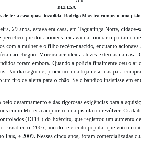
DEFESA
s de ter a casa quase invadida, Rodrigo Moreira comprou uma pisto
ra, 29 anos, estava em casa, em Taguatinga Norte, cidade-sat
 percebeu que dois homens tentavam arrombar o portão da re
 com a mulher e o filho recém-nascido, enquanto acionava a 
ícia não chegou. Moreira acendeu as luzes externas da casa. 
bandidos foram embora. Quando a polícia finalmente deu o ar 
os. No dia seguinte, procurou uma loja de armas para compra
 um tiro de alerta para o chão. Se o bandido insistisse em ent
 pelo desarmamento e das rigorosas exigências para a aquisiç
muns como Moreira adquirem uma pistola ou revólver. Os dado
Controlados (DFPC) do Exército, que registrou um aumento 
o Brasil entre 2005, ano do referendo popular que votou cont
no País, e 2009. Nesses cinco anos, foram comercializadas q