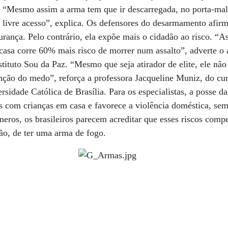
o. “Mesmo assim a arma tem que ir descarregada, no porta-ma
e livre acesso”, explica. Os defensores do desarmamento afi
rança. Pelo contrário, ela expõe mais o cidadão ao risco. “
asa corre 60% mais risco de morrer num assalto”, adverte o 
stituto Sou da Paz. “Mesmo que seja atirador de elite, ele n
nção do medo”, reforça a professora Jacqueline Muniz, do cu
rsidade Católica de Brasília. Para os especialistas, a posse 
es com crianças em casa e favorece a violência doméstica, sem
úmeros, os brasileiros parecem acreditar que esses riscos com
ão, de ter uma arma de fogo.