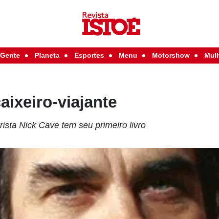
Gente
Planeta
Esportes
Menu
Motorshow
Mul
aixeiro-viajante
rista Nick Cave tem seu primeiro livro