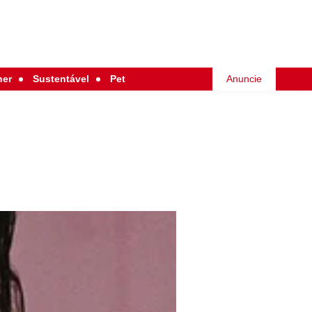
her
Sustentável
Pet
Anuncie