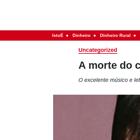
IstoÉ
Dinheiro
Dinheiro Rural
Uncategorized
A morte do c
O excelente músico e let