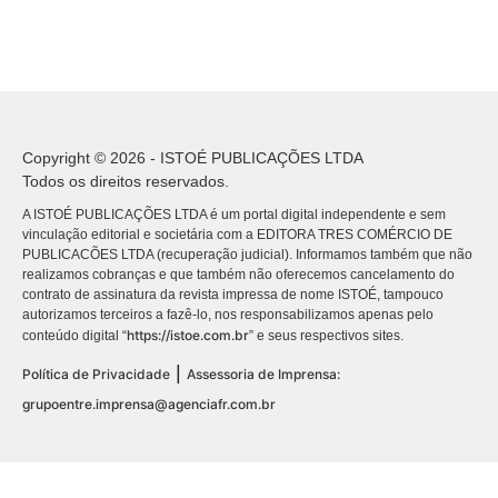
Copyright © 2026 - ISTOÉ PUBLICAÇÕES LTDA
Todos os direitos reservados.
A ISTOÉ PUBLICAÇÕES LTDA é um portal digital independente e sem
vinculação editorial e societária com a EDITORA TRES COMÉRCIO DE
PUBLICACÕES LTDA (recuperação judicial). Informamos também que não
realizamos cobranças e que também não oferecemos cancelamento do
contrato de assinatura da revista impressa de nome ISTOÉ, tampouco
autorizamos terceiros a fazê-lo, nos responsabilizamos apenas pelo
https://istoe.com.br
conteúdo digital “
” e seus respectivos sites.
|
Política de Privacidade
Assessoria de Imprensa:
grupoentre.imprensa@agenciafr.com.br