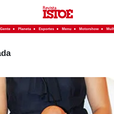
Gente
Planeta
Esportes
Menu
Motorshow
Mul
ada