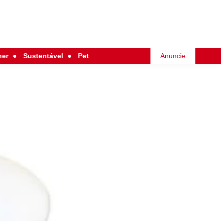
her
Sustentável
Pet
Anuncie