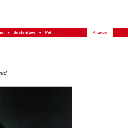
her
Sustentável
Pet
Anuncie
eed