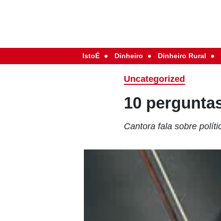
IstoÉ
Dinheiro
Dinheiro Rural
Uncategorized
10 pergunta
Cantora fala sobre polít