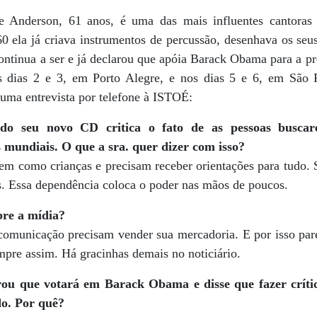
ie Anderson, 61 anos, é uma das mais influentes cantoras
0 ela já criava instrumentos de percussão, desenhava os seu
ontinua a ser e já declarou que apóia Barack Obama para a p
s dias 2 e 3, em Porto Alegre, e nos dias 5 e 6, em São P
uma entrevista por telefone à ISTOÉ:
 seu novo CD critica o fato de as pessoas buscarem
mundiais. O que a sra. quer dizer com isso?
em como crianças e precisam receber orientações para tudo.
s. Essa dependência coloca o poder nas mãos de poucos.
re a mídia?
omunicação precisam vender sua mercadoria. E por isso par
empre assim. Há gracinhas demais no noticiário.
rou que votará em Barack Obama e disse que fazer crític
do. Por quê?