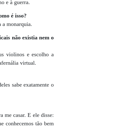
o e à guerra.
omo é isso?
a a monarquia.
cais não existia nem o
s violinos e escolho a
ernália virtual.
deles sabe exatamente o
 me casar. E ele disse:
que conhecemos tão bem