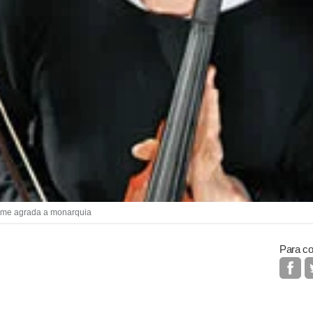
ão me agrada a monarquia
Para co