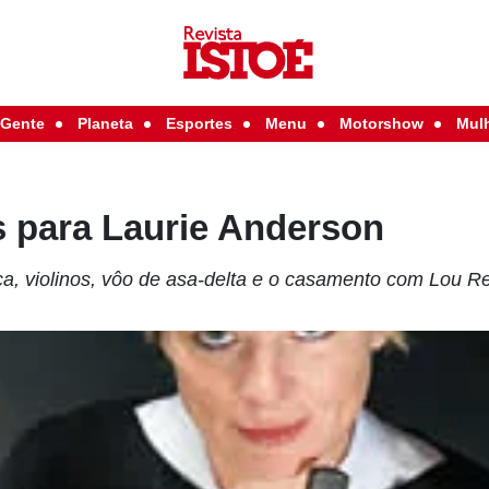
Gente
Planeta
Esportes
Menu
Motorshow
Mul
s para Laurie Anderson
ica, violinos, vôo de asa-delta e o casamento com Lou R