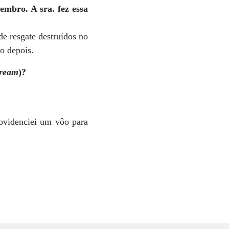
embro. A sra. fez essa
e resgate destruídos no
io depois.
dream
)?
rovidenciei um vôo para