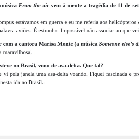
 música
From the air
vem à mente a tragédia de 11 de set
mpus estávamos em guerra e eu me referia aos helicópteros d
palavra aviões. É estranho. Impossível não associar ao que ve
r com a cantora Marisa Monte (a música
Someone else’s 
a maravilhosa.
teve no Brasil, voou de asa-delta. Que tal?
e vi pela janela uma asa-delta voando. Fiquei fascinada e p
esta ida ao Brasil.