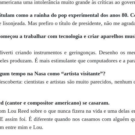
americana uma intolerância muito grande às críticas ao govern
itulam como a rainha do pop experimental dos anos 80. C
 lisonjeada. Mas prefiro o título de presidente, não me agrad
meçou a trabalhar com tecnologia e criar aparelhos musi
verti criando instrumentos e geringonças. Desenho os meu
eles produzam. É mais estimulante que computadores e a paraf
gum tempo na Nasa como “artista visitante”?
scoberta: cientistas e artistas são muito parecidos, nenhum 
d (cantor e compositor americano) se casaram.
m Lou Reed sobre o que nunca fizera na vida e uma delas era
E assim foi. É diferente quando nos casamos com alguém 
im entre mim e Lou.