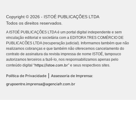
Copyright © 2026 - ISTOÉ PUBLICAÇÕES LTDA
Todos os direitos reservados.
A ISTOÉ PUBLICAÇÕES LTDA é um portal digital independente e sem
vinculação editorial e societária com a EDITORA TRES COMÉRCIO DE
PUBLICACÕES LTDA (recuperação judicial). Informamos também que não
realizamos cobranças e que também não oferecemos cancelamento do
contrato de assinatura da revista impressa de nome ISTOÉ, tampouco
autorizamos terceiros a fazê-lo, nos responsabilizamos apenas pelo
https://istoe.com.br
conteúdo digital “
” e seus respectivos sites.
|
Política de Privacidade
Assessoria de Imprensa:
grupoentre.imprensa@agenciafr.com.br