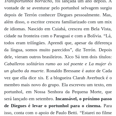
Transportunhol borracho
, foi lançada um ano depois. A
vontade de se aventurar pelo portunhol selvagem surgiu
depois de Terrón conhecer Diegues pessoalmente. Mas,
além disso, o escritor cresceu familiarizado com um mix
de idiomas. Nascido em Cuiabá, cresceu em Bela Vista,
cidade na fronteira com o Paraguai e com a Bolívia. “Lá,
todos eram trilíngües. Aprendi que, apesar da diferença
da língua, somos muito parecidos”, diz Terrón. Depois
dele, vieram outros brasileiros. Xico Sá tem dois títulos:
Caballeros solitários rumo ao sol poente e La mujer és
un gluebo da muerte
. Ronaldo Bressane é autor de Cada
vez que ella dice xis. E a blogueira Clarah Averbuck é o
membro mais novo do grupo. Ela escreveu um texto, em
portunhol, em Nossa Senhora da Pequena Morte, que
será lançado em setembro.
Incansável, o próximo passo
de Diegues é levar o portunhol para o cinema.
Para
isso, conta com o apoio de Paulo Betti. “Estarei no filme