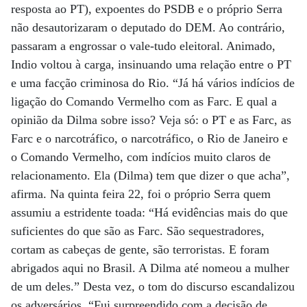
resposta ao PT), expoentes do PSDB e o próprio Serra
não desautorizaram o deputado do DEM. Ao contrário,
passaram a engrossar o vale-tudo eleitoral. Animado,
Indio voltou à carga, insinuando uma relação entre o PT
e uma facção criminosa do Rio. “Já há vários indícios de
ligação do Comando Vermelho com as Farc. E qual a
opinião da Dilma sobre isso? Veja só: o PT e as Farc, as
Farc e o narcotráfico, o narcotráfico, o Rio de Janeiro e
o Comando Vermelho, com indícios muito claros de
relacionamento. Ela (Dilma) tem que dizer o que acha”,
afirma. Na quinta feira 22, foi o próprio Serra quem
assumiu a estridente toada: “Há evidências mais do que
suficientes do que são as Farc. São sequestradores,
cortam as cabeças de gente, são terroristas. E foram
abrigados aqui no Brasil. A Dilma até nomeou a mulher
de um deles.” Desta vez, o tom do discurso escandalizou
os adversários. “Fui surpreendido com a decisão de