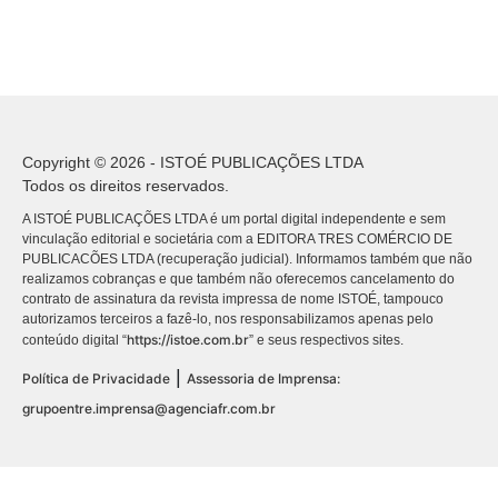
Copyright © 2026 - ISTOÉ PUBLICAÇÕES LTDA
Todos os direitos reservados.
A ISTOÉ PUBLICAÇÕES LTDA é um portal digital independente e sem
vinculação editorial e societária com a EDITORA TRES COMÉRCIO DE
PUBLICACÕES LTDA (recuperação judicial). Informamos também que não
realizamos cobranças e que também não oferecemos cancelamento do
contrato de assinatura da revista impressa de nome ISTOÉ, tampouco
autorizamos terceiros a fazê-lo, nos responsabilizamos apenas pelo
https://istoe.com.br
conteúdo digital “
” e seus respectivos sites.
|
Política de Privacidade
Assessoria de Imprensa:
grupoentre.imprensa@agenciafr.com.br