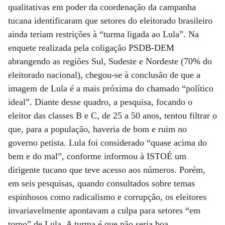
qualitativas em poder da coordenação da campanha
tucana identificaram que setores do eleitorado brasileiro
ainda teriam restrições à “turma ligada ao Lula”. Na
enquete realizada pela coligação PSDB-DEM
abrangendo as regiões Sul, Sudeste e Nordeste (70% do
eleitorado nacional), chegou-se à conclusão de que a
imagem de Lula é a mais próxima do chamado “político
ideal”. Diante desse quadro, a pesquisa, focando o
eleitor das classes B e C, de 25 a 50 anos, tentou filtrar o
que, para a população, haveria de bom e ruim no
governo petista. Lula foi considerado “quase acima do
bem e do mal”, conforme informou à ISTOÉ um
dirigente tucano que teve acesso aos números. Porém,
em seis pesquisas, quando consultados sobre temas
espinhosos como radicalismo e corrupção, os eleitores
invariavelmente apontavam a culpa para setores “em
torno” de Lula. A turma é que não seria boa.